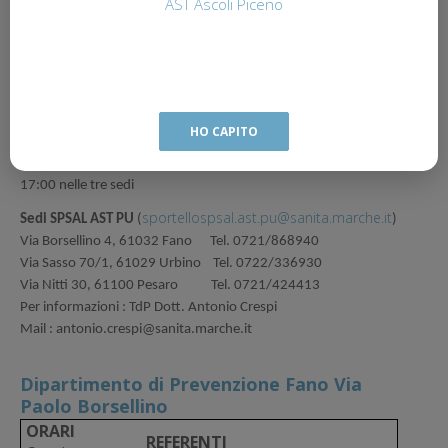
AST Ascoli Piceno
-, incluse le attività di polizia giudiziaria svolte per le Procure
della Repubblica presso i Tribunali di Pesaro e di Urbino ed i
controlli sul rispetto dei protocolli anti-covid 19.
SPORTELLO INFORMATIVO
: Un operatore tecnico della
prevenzione sarà a disposizione per l'utenza per qualsiasi
HO CAPITO
informazioni relativa a Prevenzione, Sicurezza, Igiene e Sanità
negli Ambienti di lavoro ogni MERCOLEDI' dalla 15:00 alle
17:00 nelle tre sedi
sportellospsal.ast.pu@sanita.marche.it
Sedi SPSAL AST PU
(
)
Via Borsellino 4, 61032 Fano Tel. 0721/868940
Via Sasso 70/1, 61029 Urbino Tel. 0722/336930
Via Nitti 30, 61100 Pesaro Tel. 0721/424413
Per informazioni : TdP Dott. Antonio Crespi
Mail : antonio.crespi@sanita.marche.it
Dipartimento di Prevenzione Fano Via
Paolo Borsellino
ORARI
REFERENTI