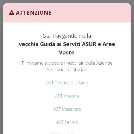
Ult. Agg. 27/02/2026 ore
AST
ATTENZIONE
10:00
GUIDA AI
SERVIZI
Stai navigando nella
vecchia Guida ai Servizi ASUR e Aree
Vaste
.
GUIDA AI SERVIZI
AST
Ti invitiamo a visitare i nuovi siti della Aziende
AST PESARO URBINO
Sanitarie Territoriali:
AST Pesaro e Urbino
AST Ancona
SICUREZZA AMBIENTI DI
LAVORO
AST Macerata
Il servizio si occupa di tutto quanto concerne le problematiche
AST Fermo
di prevenzione e sicurezza negli ambienti di lavoro o comunque
connesse all'attività lavorativa - di carattere tecnico e sanitario