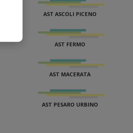
AST ASCOLI PICENO
AST FERMO
AST MACERATA
AST PESARO URBINO