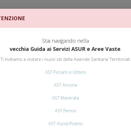
ENZIONE
Stai navigando nella
vecchia Guida ai Servizi ASUR e Aree Vaste
.
GUIDA AI SERVIZI
AST
Ti invitiamo a visitare i nuovi siti della Aziende Sanitarie Territoriali:
SICUREZZA AMBIENTI DI LAVORO
AST Pesaro e Urbino
AST Ancona
AST Macerata
AST Fermo
AST Ascoli Piceno