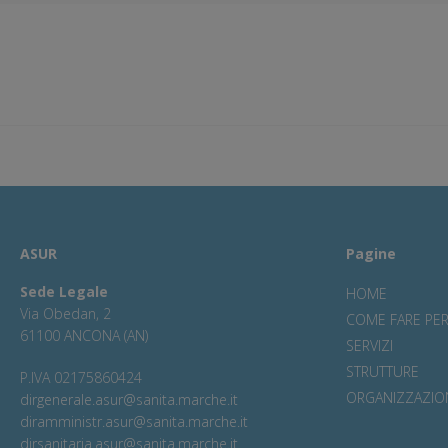
ASUR
Pagine
Sede Legale
HOME
Via Obedan, 2
COME FARE PE
61100 ANCONA (AN)
SERVIZI
STRUTTURE
P.IVA 02175860424
ORGANIZZAZIO
dirgenerale.asur@sanita.marche.it
diramministr.asur@sanita.marche.it
dirsanitaria.asur@sanita.marche.it