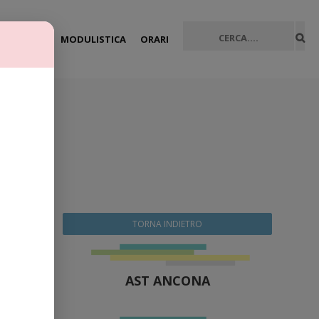
HOME
MODULISTICA
ORARI
TORNA INDIETRO
AST ANCONA