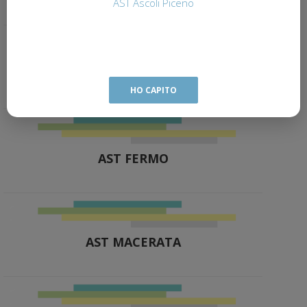
AST Ascoli Piceno
AST ASCOLI PICENO
HO CAPITO
AST FERMO
AST MACERATA