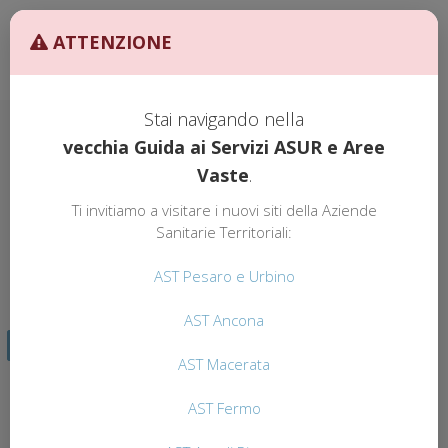
Ult. Agg. 27/02/2026 ore
AST
ATTENZIONE
10:00
GUIDA AI
SERVIZI
Stai navigando nella
vecchia Guida ai Servizi ASUR e Aree
Vaste
.
GUIDA AI SERVIZI
AST
Ti invitiamo a visitare i nuovi siti della Aziende
AST MACERATA
Sanitarie Territoriali:
AST Pesaro e Urbino
AST Ancona
TORNA INDIETRO
AST Macerata
AST Fermo
AST ANCONA