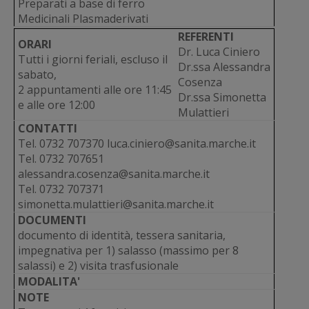
Preparati a base di ferro
Medicinali Plasmaderivati
REFERENTI
ORARI
Dr. Luca Ciniero
Tutti i giorni feriali, escluso il
Dr.ssa Alessandra
sabato,
Cosenza
2 appuntamenti alle ore 11:45
Dr.ssa Simonetta
e alle ore 12:00
Mulattieri
CONTATTI
Tel. 0732 707370 luca.ciniero@sanita.marche.it
Tel. 0732 707651
alessandra.cosenza@sanita.marche.it
Tel. 0732 707371
simonetta.mulattieri@sanita.marche.it
DOCUMENTI
documento di identità, tessera sanitaria,
impegnativa per 1) salasso (massimo per 8
salassi) e 2) visita trasfusionale
MODALITA'
NOTE