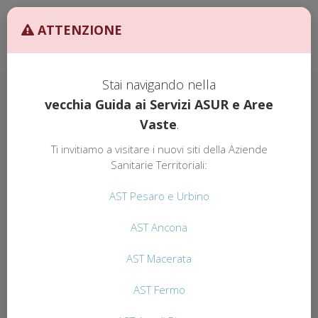
Ult. Agg. 27/02/2026 ore
AST
ATTENZIONE
10:00
GUIDA AI
SERVIZI
Stai navigando nella
vecchia Guida ai Servizi ASUR e Aree
Vaste
.
GUIDA AI SERVIZI
AST
Ti invitiamo a visitare i nuovi siti della Aziende
AST ANCONA
Sanitarie Territoriali:
AST Pesaro e Urbino
AST Ancona
Ospedale "Carlo Urbani" Via Aldo Moro,
25
AST Macerata
ORARI
Tutti i giorni feriali dalle 7:30 alle
REFERENTI
AST Fermo
11:45
CONTATTI