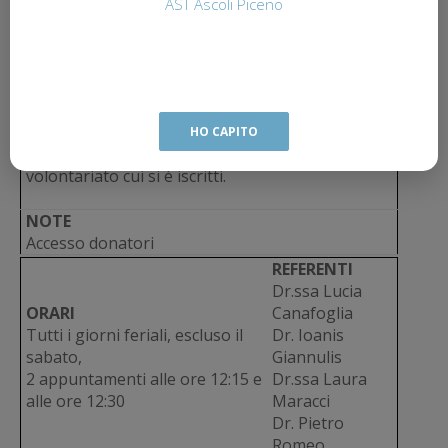
AST Ascoli Piceno
DOCUMENTI
E’ necessario presentarsi muniti di documento
d’identità e tessera sanitaria
MODALITA'
Le donazioni di sangue intero/plasma e gli esami
avvengono tramite prenotazione su agenda
HO CAPITO
regionale DIRMT a cura dell’associazione di
volontariato cui si è iscritti.
NOTE
Accesso donatori
REFERENTI
Dr.ssa Lucia
ORARI
Canafoglia
Tutti i giorni feriali, escluso il
Dr. Ioanis
sabato,
Giannulis
2 appuntamenti alle ore 12:15 e
Dr.ssa Laura
alle ore 12:30
Maracci
Dr. Pietro
Romeo