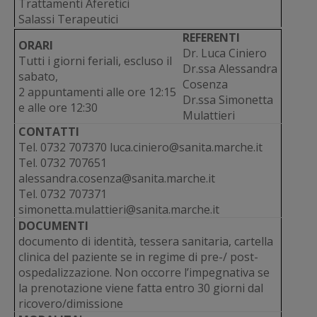
Trattamenti Aferetici
Salassi Terapeutici
REFERENTI
ORARI
Dr. Luca Ciniero
Tutti i giorni feriali, escluso il
Dr.ssa Alessandra
sabato,
Cosenza
2 appuntamenti alle ore 12:15
Dr.ssa Simonetta
e alle ore 12:30
Mulattieri
CONTATTI
Tel. 0732 707370 luca.ciniero@sanita.marche.it
Tel. 0732 707651
alessandra.cosenza@sanita.marche.it
Tel. 0732 707371
simonetta.mulattieri@sanita.marche.it
DOCUMENTI
documento di identità, tessera sanitaria, cartella
clinica del paziente se in regime di pre-/ post-
ospedalizzazione. Non occorre l’impegnativa se
la prenotazione viene fatta entro 30 giorni dal
ricovero/dimissione