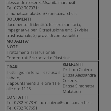
alessandra.cosenza@sanita.marche.it
Tel. 0732 707371 :
simonetta.mulattieri@sanita.marche.it
DOCUMENTI
documento di identità, tessera sanitaria,
impegnativa per 1) trasfusione emc, 2) visita
trasfusionale, 3) prove di compatibilità.
MODALITA'
NOTE
Trattamenti Trasfusionali
Concentrati Eritrocitari e Piastrinici
REFERENTI
ORARI
Dr. Luca Ciniero
Tutti i giorni feriali, escluso il
Dr.ssa Alessandra
sabato,
Cosenza
2 appuntamenti alle ore 11 e
Dr.ssa Simonetta
alle ore 11:15
Mulattieri
CONTATTI
Tel. 0732 707370 luca.ciniero@sanita.marche.it
Tel. 0732 707651