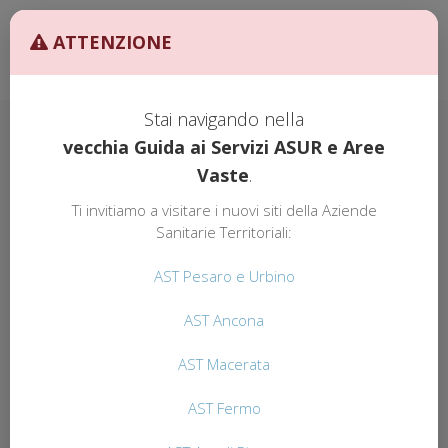
Ult. Agg. 27/02/2026 ore
AST
ATTENZIONE
10:00
GUIDA AI
SERVIZI
Stai navigando nella
vecchia Guida ai Servizi ASUR e Aree
Vaste
.
GUIDA AI SERVIZI
AST
Ti invitiamo a visitare i nuovi siti della Aziende
AST FERMO
Sanitarie Territoriali:
AST Pesaro e Urbino
Il Servizio Prevenzione e Sicurezza Ambienti
di Lavoro (SPSAL), Unità Operativa
AST Ancona
Complessa nell’ambito del Dipartimento di
Prevenzione (DP) della AST di Fermo si
AST Macerata
occupa di tutto quanto concerne la tutela
della salute dei lavoratori e la salvaguardia
AST Fermo
della sicurezza nei luoghi di lavoro. Tali
obiettivi sono perseguiti attraverso