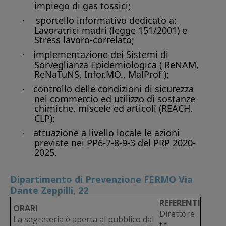
impiego di gas tossici;
sportello informativo dedicato a:
·
Lavoratrici madri (legge 151/2001) e
Stress lavoro-correlato;
implementazione dei Sistemi di
·
Sorveglianza Epidemiologica ( ReNAM,
ReNaTuNS, Infor.MO., MalProf );
controllo delle condizioni di sicurezza
·
nel commercio ed utilizzo di sostanze
chimiche, miscele ed articoli (REACH,
CLP);
attuazione a livello locale le azioni
·
previste nei PP6-7-8-9-3 del PRP 2020-
2025.
Dipartimento di Prevenzione FERMO Via
Dante Zeppilli, 22
REFERENTI
ORARI
Direttore
La segreteria è aperta al pubblico dal
f.f.