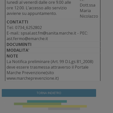
lunedì al venerdì dalle ore 9.00 alle
Dott.ssa
ore 12.00. L’accesso allo servizio
Maria
avviene su appuntamento.
Nicolazzo
CONTATTI
Tel.: 0734_6252802
E-mail.: spsal.ast.fm@sanita.marche.it - PEC:
ast.fermo@emarche.it
DOCUMENTI
MODALITA'
NOTE
La Notifica preliminare (Art. 99 D.Lgs 81_2008)
deve essere trasmessa attraverso il Portale
Marche Prevenzione(sito
www.marcheprevenzione.it)
TORNA INDIETRO