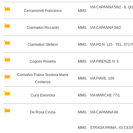
VIA CAPANNA 58/2 - IL 
Cercamondi Francesco
MMG
Ciarmatori Riccardo
MMG
VIA CAPANNA 58/2
Ciarmatori Stefano
MMG
VIA PO N. 115 - TEL. 071
Cognini Rosella
MMG
VIA FIRENZE N. 6
Consalvo Traina Teodora Maria
MMG
VIA PIAVE, 100
Costanza
Cursi Eleonora
MMG
VIA MARCHE 77/1
De Rosa Cinzia
MMG
VIA CAPANNA 48
MMG
STRADA PRIMA , 43 CES