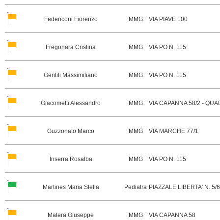
Federiconi Fiorenzo
MMG
VIA PIAVE 100
Fregonara Cristina
MMG
VIA PO N. 115
Gentili Massimiliano
MMG
VIA PO N. 115
Giacometti Alessandro
MMG
VIA CAPANNA 58/2 - QU
Guzzonato Marco
MMG
VIA MARCHE 77/1
Inserra Rosalba
MMG
VIA PO N. 115
Martines Maria Stella
Pediatra
PIAZZALE LIBERTA' N. 5/6
Matera Giuseppe
MMG
VIA CAPANNA 58