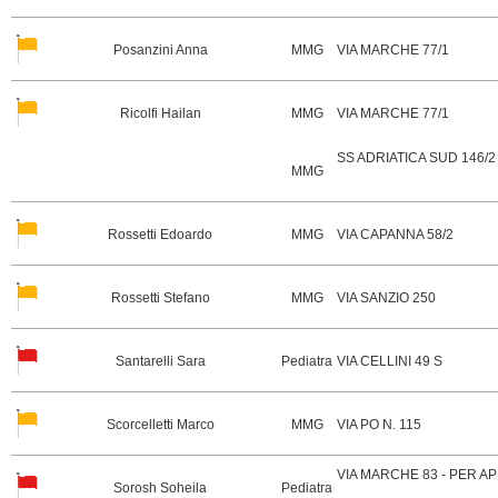
Posanzini Anna
MMG
VIA MARCHE 77/1
Ricolfi Hailan
MMG
VIA MARCHE 77/1
SS ADRIATICA SUD 146/
MMG
Rossetti Edoardo
MMG
VIA CAPANNA 58/2
Rossetti Stefano
MMG
VIA SANZIO 250
Santarelli Sara
Pediatra
VIA CELLINI 49 S
Scorcelletti Marco
MMG
VIA PO N. 115
VIA MARCHE 83 - PER 
Sorosh Soheila
Pediatra