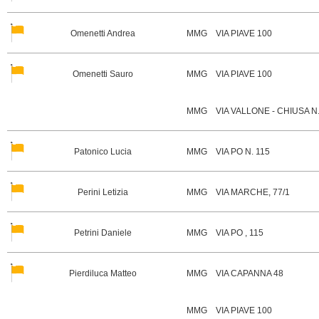
Omenetti Andrea
MMG
VIA PIAVE 100
Omenetti Sauro
MMG
VIA PIAVE 100
MMG
VIA VALLONE - CHIUSA N.
Patonico Lucia
MMG
VIA PO N. 115
Perini Letizia
MMG
VIA MARCHE, 77/1
Petrini Daniele
MMG
VIA PO , 115
Pierdiluca Matteo
MMG
VIA CAPANNA 48
MMG
VIA PIAVE 100