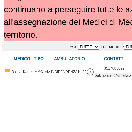
continuano a perseguire tutte le 
all'assegnazione dei Medici di Me
territorio.
AST:
TIPO MEDICO:
MEDICO
TIPO
AMBULATORIO
CONTATTI
3517003622
Battila' Karen
MMG
VIA INDIPENDENZA N. 22
battilakaren@gmail.co