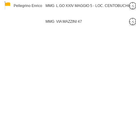
Pellegrino Enrico
MMG
L.GO XXIV MAGGIO 5 - LOC. CENTOBUCHI
MMG
VIA MAZZINI 47