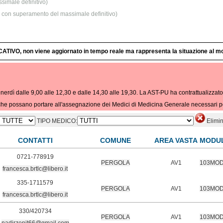
simale definitivo)
he con superamento del massimale definitivo)
ATIVO, non viene aggiornato in tempo reale ma rappresenta la situazione al m
nerdì dalle 9,00 alle 12,30 e dalle 14,30 alle 19,30. La AST-PU ha contrattualizzato
he possano portare all'assegnazione dei Medici di Medicina Generale necessari per i
TIPO MEDICO:
Elimina
CONTATTI
COMUNE
AREA VASTA
MODU
0721-778919
PERGOLA
AV1
103MO
francesca.brtlc@libero.it
335-1711579
PERGOLA
AV1
103MO
francesca.brtlc@libero.it
330/420734
PERGOLA
AV1
103MO