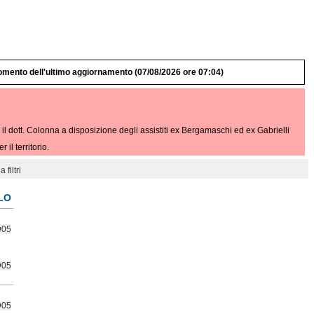
omento dell'ultimo aggiornamento (07/08/2026 ore 07:04)
 il dott. Colonna a disposizione degli assistiti ex Bergamaschi ed ex Gabrielli
l territorio.
 filtri
LO
D05
D05
D05