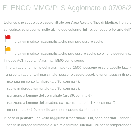
ELENCO MMG/PLS Aggiornato a 07/08/2
L'elenco che segue può essere filtrato per
Area Vasta
e
Tipo di Medico
. Inoltre
sul codice, se presente, nelle ultime due colonne. Infine, per vedere
l'orario del
indica un medico massimalista che non può essere scelto.
indica un medico massimalista che può essere scelto solo nelle seguenti co
Il nuovo ACN regola i Massimali
MMG
come segue:
- fino al raggiungimento del massimale (es. 1500) possono essere accolte tutte le 
- una volta raggiunto il massimale, possono essere accolti ulteriori assistiti (fi
-- ricongiungimento familiare (art. 39, comma 4);
-- scelte in deroga territoriale (art. 39, comma 5);
-- iscrizione a termine del domiciliato (art. 39, comma 6);
-- iscrizione a termine del cittadino extracomunitario (art. 39, comma 7);
-- minori in età 0-6 (solo nelle aree non coperte da Pediatri).
In caso di
pediatra
una volta raggiunto il massimale 880, sono possibili ulteriori 
-- scelte in deroga territoriale o scelte a termine, ulteriori 120 scelte temporane