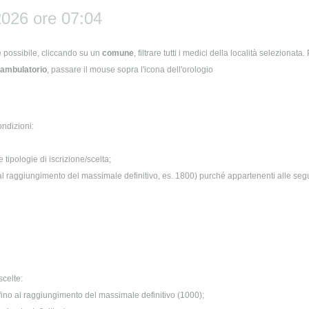
026 ore 07:04
 è possibile, cliccando su un
comune
, filtrare tutti i medici della località selezionat
l'ambulatorio
, passare il mouse sopra l'icona dell'orologio
ndizioni:
tipologie di iscrizione/scelta;
no al raggiungimento del massimale definitivo, es. 1800) purché appartenenti alle seg
scelte:
e fino al raggiungimento del massimale definitivo (1000);