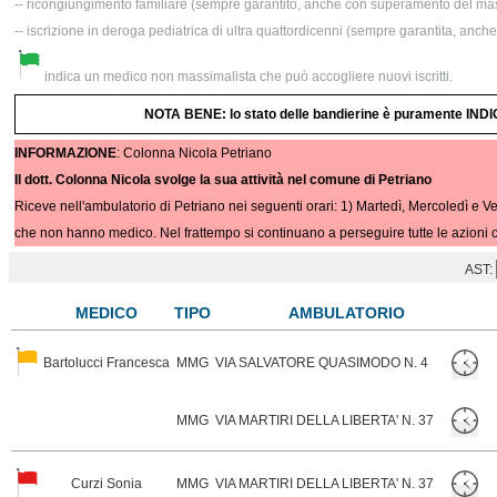
-- ricongiungimento familiare (sempre garantito, anche con superamento del mas
-- iscrizione in deroga pediatrica di ultra quattordicenni (sempre garantita, anc
indica un medico non massimalista che può accogliere nuovi iscritti.
NOTA BENE: lo stato delle bandierine è puramente INDIC
INFORMAZIONE
: Colonna Nicola Petriano
Il dott. Colonna Nicola svolge la sua attività nel comune di Petriano
Riceve nell'ambulatorio di Petriano nei seguenti orari: 1) Martedì, Mercoledì e Ve
che non hanno medico. Nel frattempo si continuano a perseguire tutte le azioni c
AST:
MEDICO
TIPO
AMBULATORIO
Bartolucci Francesca
MMG
VIA SALVATORE QUASIMODO N. 4
MMG
VIA MARTIRI DELLA LIBERTA' N. 37
Curzi Sonia
MMG
VIA MARTIRI DELLA LIBERTA' N. 37