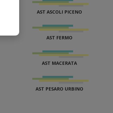
AST ASCOLI PICENO
AST FERMO
AST MACERATA
AST PESARO URBINO