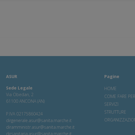
ASUR
Pagine
Sede Legale
HOME
Via Obedan, 2
COME FARE PE
61100 ANCONA (AN)
SERVIZI
STRUTTURE
P.IVA 02175860424
ORGANIZZAZIO
dirgenerale.asur@sanita.marche.it
diramministr.asur@sanita.marche.it
dirsanitaria.asur@sanita.marche.it