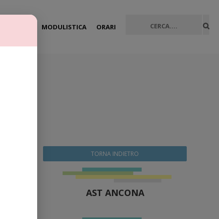
HOME
MODULISTICA
ORARI
TORNA INDIETRO
AST ANCONA