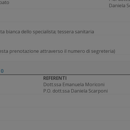
abato
Daniela S
a bianca dello specialista; tessera sanitaria
hiesta prenotazione attraverso il numero di segreteria)
10
REFERENTI
Dott.ssa Emanuela Moriconi
P.O. dott.ssa Daniela Scarponi