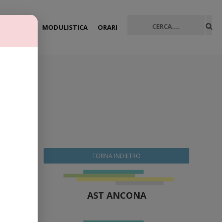
HOME
MODULISTICA
ORARI
erative
TORNA INDIETRO
AST ANCONA