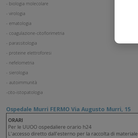
- biologia molecolare
- virologia
- ematologia
- coagulazione-citoflorimetria
- parassitologia
- proteine elettroforesi
- nefelometria
- sierologia
- autoimmunità
-cito-istopatologia
Ospedale Murri FERMO Via Augusto Murri, 15
ORARI
Per le UUOO ospedaliere orario h24
L'accesso diretto dall'esterno per la raccolta di materiale