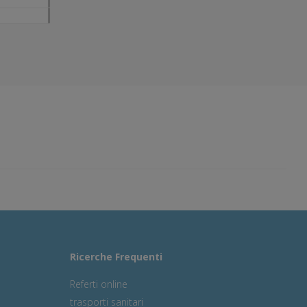
Ricerche Frequenti
Referti online
trasporti sanitari