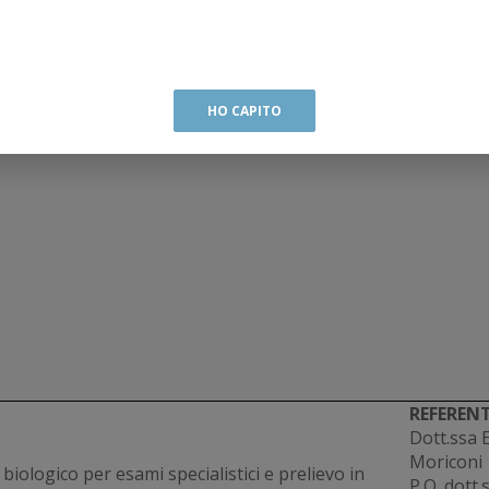
HO CAPITO
REFERENT
Dott.ssa
Moriconi
 biologico per esami specialistici e prelievo in
P.O. dott.