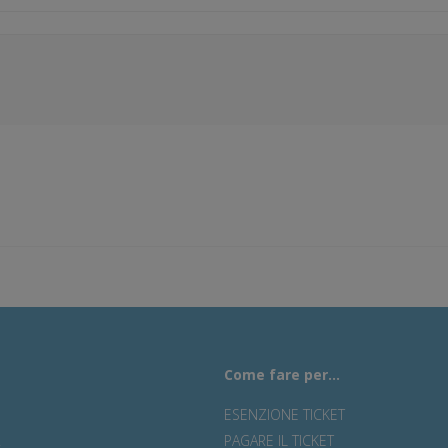
Come fare per...
ESENZIONE TICKET
R
PAGARE IL TICKET