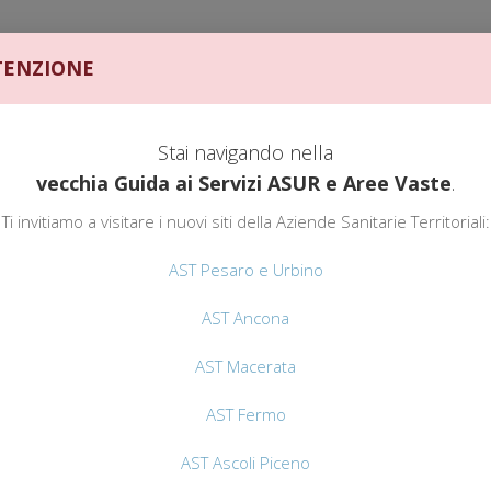
ENZIONE
Stai navigando nella
vecchia Guida ai Servizi ASUR e Aree Vaste
.
GUIDA AI SERVIZI
AST
Ti invitiamo a visitare i nuovi siti della Aziende Sanitarie Territoriali:
AST FERMO
AST Pesaro e Urbino
AST Ancona
ivile A. Murri di Fermo. Il servizio viene erogato oltre che alle Unità Op
'attività di prelievo (punti prelievo territoriali o domiciliare).
AST Macerata
AST Fermo
AST Ascoli Piceno