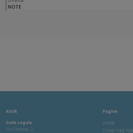
Diretta
NOTE
ASUR
Pagine
Sede Legale
HOME
Via Obedan, 2
COME FARE PE