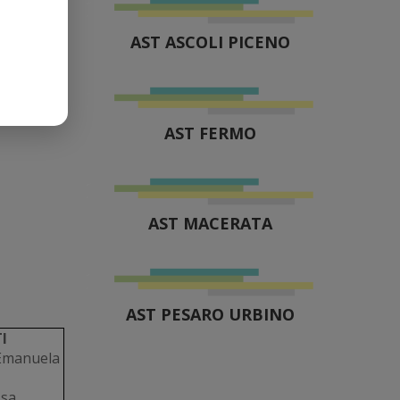
AST ASCOLI PICENO
AST FERMO
AST MACERATA
AST PESARO URBINO
I
 Emanuela
ssa