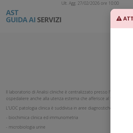
Ult. Agg. 27/02/2026 ore 10:00
AST
GUIDA AI
SERVIZI
ATT
Il laboratorio di Analisi cliniche è centralizzato presso l'Ospedale C
ospedaliere anche alla utenza esterna che afferisce al territorio per l
L'UOC patologia clinica è suddivisa in aree diagnostiche:
- biochimica clinica ed immunometria
- microbiologia urine