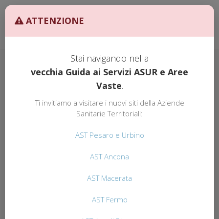
Ult. Agg. 27/02/2026 ore
AST
ATTENZIONE
10:00
GUIDA AI
SERVIZI
Stai navigando nella
vecchia Guida ai Servizi ASUR e Aree
Vaste
.
GUIDA AI SERVIZI
AST
Ti invitiamo a visitare i nuovi siti della Aziende
CARDIOLOGIA e UTIC
Sanitarie Territoriali:
AST Pesaro e Urbino
La cardiologia
è una branca della medicina che si
AST Ancona
occupa dello studio, della diagnosi e della cura
(farmacologica e/o invasiva) delle malattie cardiovascolari
AST Macerata
acquisite o congenite.
Chi si occupa di tale branca della medicina, come medico
AST Fermo
specialista, viene chiamato cardiologo.