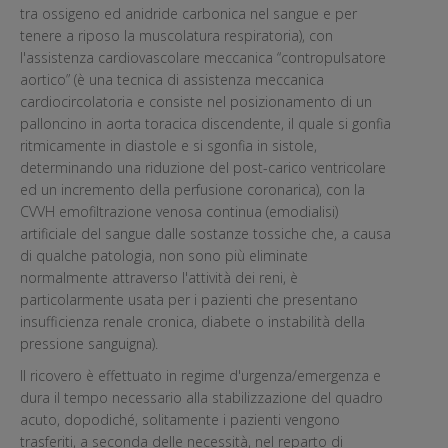
tra ossigeno ed anidride carbonica nel sangue e per
tenere a riposo la muscolatura respiratoria), con
l'assistenza cardiovascolare meccanica “contropulsatore
aortico” (è una tecnica di assistenza meccanica
cardiocircolatoria e consiste nel posizionamento di un
palloncino in aorta toracica discendente, il quale si gonfia
ritmicamente in diastole e si sgonfia in sistole,
determinando una riduzione del post-carico ventricolare
ed un incremento della perfusione coronarica), con la
CVVH emofiltrazione venosa continua (emodialisi)
artificiale del sangue dalle sostanze tossiche che, a causa
di qualche patologia, non sono più eliminate
normalmente attraverso l'attività dei reni, è
particolarmente usata per i pazienti che presentano
insufficienza renale cronica, diabete o instabilità della
pressione sanguigna).
Il ricovero è effettuato in regime d'urgenza/emergenza e
dura il tempo necessario alla stabilizzazione del quadro
acuto, dopodiché, solitamente i pazienti vengono
trasferiti, a seconda delle necessità, nel reparto di