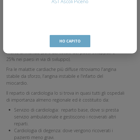
Oltre che della cura delle malattie cardiovascolari,
AST Ascoli Piceno
scompenso cardiaco, anomalie del ritmo, il cardiologo si
occupa della prevenzione cardiovascolare e della
riabilitazione del paziente sottoposto ad intervento di
rivascolarizzazione sia esso cardiochirurgico, che di
angioplastica percutanea.
HO CAPITO
Le malattie cardiovascolari sono ancora la prima causa di
morte al mondo (50% del totale dei paesi sviluppati e
25% nei paesi in via di sviluppo).
Fra le malattie cardiache più diffuse ritroviamo l'angina
stabile da sforzo, l'angina instabile e l'infarto del
miocardio.
Il reparto di cardiologia lo si trova in quasi tutti gli ospedali
di importanza almeno regionale ed è costituito da:
Servizio di cardiologia: reparto base, dove si presta
servizio ambulatoriale e gestiscono i ricoverati altri
reparti.
Cardiologia di degenza: dove vengono ricoverati i
pazienti meno gravi.