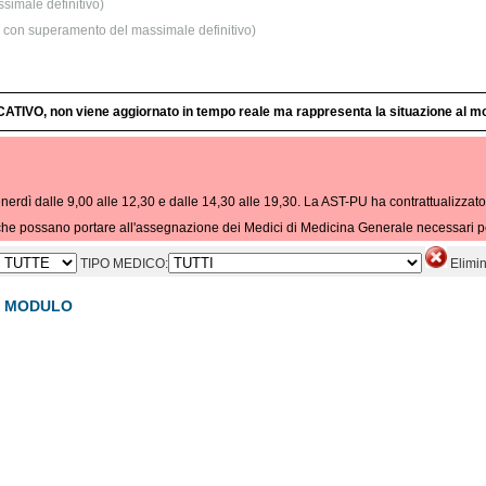
simale definitivo)
he con superamento del massimale definitivo)
ATIVO, non viene aggiornato in tempo reale ma rappresenta la situazione al m
nerdì dalle 9,00 alle 12,30 e dalle 14,30 alle 19,30. La AST-PU ha contrattualizzato
he possano portare all'assegnazione dei Medici di Medicina Generale necessari per i
TIPO MEDICO:
Elimina
MODULO