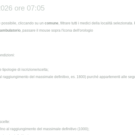
026 ore 07:05
 è possibile, cliccando su un
comune
, filtrare tutti i medici della località selezionat
l'ambulatorio
, passare il mouse sopra l'icona dell'orologio
ndizioni:
tipologie di iscrizione/scelta;
no al raggiungimento del massimale definitivo, es. 1800) purché appartenenti alle seg
scelte:
e fino al raggiungimento del massimale definitivo (1000);