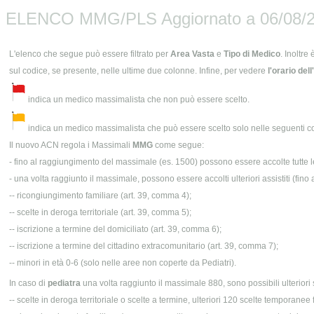
ELENCO MMG/PLS Aggiornato a 06/08/2
L'elenco che segue può essere filtrato per
Area Vasta
e
Tipo di Medico
. Inoltre
sul codice, se presente, nelle ultime due colonne. Infine, per vedere
l'orario del
indica un medico massimalista che non può essere scelto.
indica un medico massimalista che può essere scelto solo nelle seguenti co
Il nuovo ACN regola i Massimali
MMG
come segue:
- fino al raggiungimento del massimale (es. 1500) possono essere accolte tutte le 
- una volta raggiunto il massimale, possono essere accolti ulteriori assistiti (fi
-- ricongiungimento familiare (art. 39, comma 4);
-- scelte in deroga territoriale (art. 39, comma 5);
-- iscrizione a termine del domiciliato (art. 39, comma 6);
-- iscrizione a termine del cittadino extracomunitario (art. 39, comma 7);
-- minori in età 0-6 (solo nelle aree non coperte da Pediatri).
In caso di
pediatra
una volta raggiunto il massimale 880, sono possibili ulteriori 
-- scelte in deroga territoriale o scelte a termine, ulteriori 120 scelte temporane