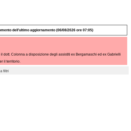
omento dell'ultimo aggiornamento (06/08/2026 ore 07:05)
 il dott. Colonna a disposizione degli assistiti ex Bergamaschi ed ex Gabrielli
l territorio.
 filtri