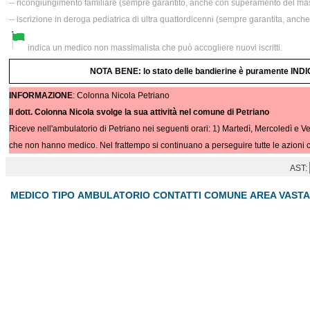
-- ricongiungimento familiare (sempre garantito, anche con superamento del mas
-- iscrizione in deroga pediatrica di ultra quattordicenni (sempre garantita, anc
indica un medico non massimalista che può accogliere nuovi iscritti.
NOTA BENE: lo stato delle bandierine è puramente INDIC
INFORMAZIONE
: Colonna Nicola Petriano
Il dott. Colonna Nicola svolge la sua attività nel comune di Petriano
Riceve nell'ambulatorio di Petriano nei seguenti orari: 1) Martedì, Mercoledì e Ve
che non hanno medico. Nel frattempo si continuano a perseguire tutte le azioni c
AST:
MEDICO
TIPO
AMBULATORIO
CONTATTI
COMUNE
AREA VASTA