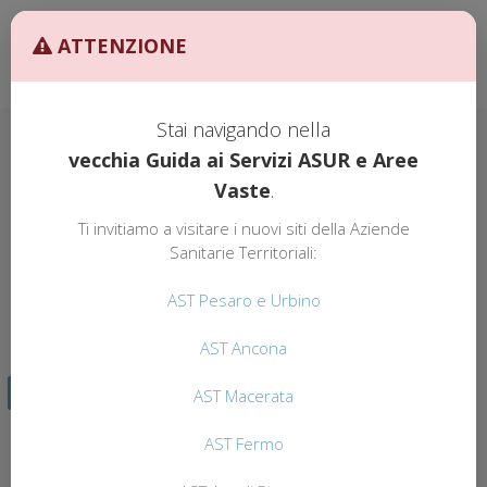
Ult. Agg. 27/02/2026 ore
AST
ATTENZIONE
10:00
GUIDA AI
SERVIZI
Stai navigando nella
vecchia Guida ai Servizi ASUR e Aree
Vaste
.
GUIDA AI SERVIZI
AST
Ti invitiamo a visitare i nuovi siti della Aziende
CENTRI PRIVATI
Sanitarie Territoriali:
CONVENZIONATI
AST Pesaro e Urbino
AST Ancona
TORNA INDIETRO
AST Macerata
AST Fermo